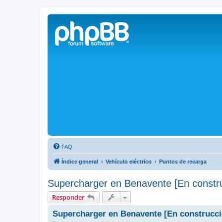
Solax FAQ
Lugar para intercambiar dudas sobre inversores solares Solax y temas
FAQ
Índice general
Vehículo eléctrico
Puntos de recarga
Supercharger en Benavente [En constr
Responder
Supercharger en Benavente [En construcci