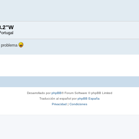
8.2"W
Portugal
n problema
Desarrollado por
phpBB
® Forum Software © phpBB Limited
Traducción al español por
phpBB España
Privacidad
|
Condiciones