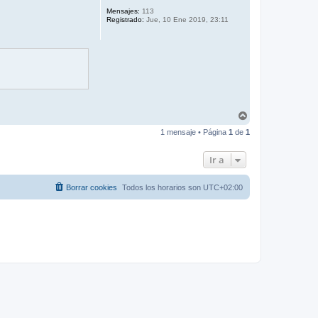
Mensajes:
113
Registrado:
Jue, 10 Ene 2019, 23:11
A
r
1 mensaje • Página
1
de
1
r
i
b
Ir a
a
Borrar cookies
Todos los horarios son
UTC+02:00