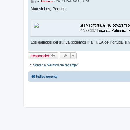
M
por
Ahriman
»
Vie, 12 Feb 2021, 16:04
e
n
Matosinhos, Portugal
s
a
j
e
41°12'29.5"N 8°41'1
4450-337 Leça da Palmeira, 
Los gallegos del sur ya podemos ir al IKEA de Portugal si
Responder
Volver a “Puntos de recarga”
Índice general