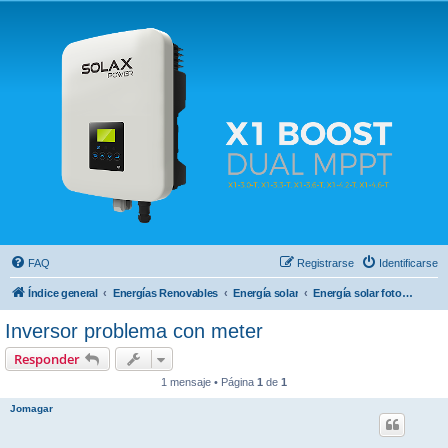
Solax FAQ
Lugar para intercambiar dudas sobre inversores solares Solax y temas relacionados.
FAQ
Registrarse
Identificarse
Índice general
Energías Renovables
Energía solar
Energía solar fotovoltaica
Inversor problema con meter
Responder
1 mensaje • Página
1
de
1
Jomagar