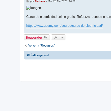
M
por
Ahriman
»
Mar, 28 Abr 2020, 14:03
e
n
s
a
j
Curso de electricidad online gratis. Refuerza, conoce o ap
e
https://www.udemy.com/course/curso-de-electricidad/
Responder
Volver a “Recursos”
Índice general