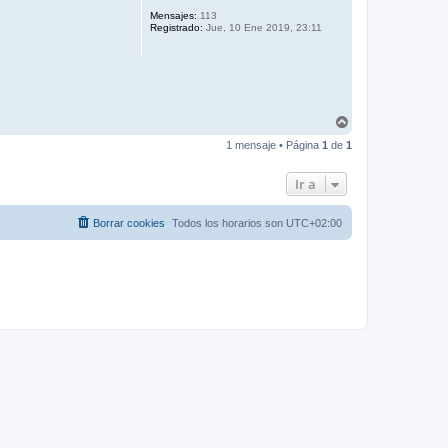
Mensajes:
113
Registrado:
Jue, 10 Ene 2019, 23:11
A
r
1 mensaje • Página
1
de
1
r
i
b
Ir a
a
Borrar cookies
Todos los horarios son
UTC+02:00