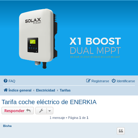
Solax FAQ
Lugar para intercambiar dudas sobre inversores solares Solax y temas relacionados.
FAQ
Registrarse
Identificarse
Índice general
Electricidad
Tarifas
Tarifa coche eléctrico de ENERKIA
Responder
1 mensaje • Página
1
de
1
Bisha