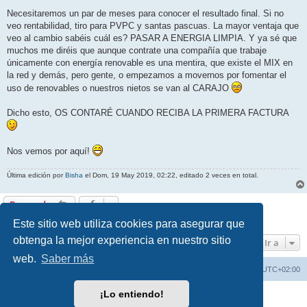
Necesitaremos un par de meses para conocer el resultado final. Si no
veo rentabilidad, tiro para PVPC y santas pascuas. La mayor ventaja que
veo al cambio sabéis cuál es? PASAR A ENERGIA LIMPIA. Y ya sé que
muchos me diréis que aunque contrate una compañía que trabaje
únicamente con energía renovable es una mentira, que existe el MIX en
la red y demás, pero gente, o empezamos a movernos por fomentar el
uso de renovables o nuestros nietos se van al CARAJO
Dicho esto, OS CONTARÉ CUANDO RECIBA LA PRIMERA FACTURA
Nos vemos por aquí!
Última edición por
Bisha
el Dom, 19 May 2019, 02:22, editado 2 veces en total.
Responder
1 mensaje • Página
1
de
1
Este sitio web utiliza cookies para asegurar que
obtenga la mejor experiencia en nuestro sitio
Ir a
web.
Saber más
Índice general
Borrar cookies
Todos los horarios son
UTC+02:00
¡Lo entiendo!
Desarrollado por
phpBB
® Forum Software © phpBB Limited
Traducción al español por
phpBB España