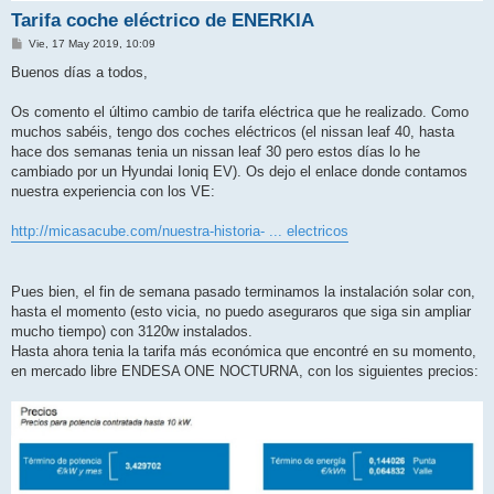
Tarifa coche eléctrico de ENERKIA
M
Vie, 17 May 2019, 10:09
e
n
Buenos días a todos,
s
a
j
Os comento el último cambio de tarifa eléctrica que he realizado. Como
e
muchos sabéis, tengo dos coches eléctricos (el nissan leaf 40, hasta
hace dos semanas tenia un nissan leaf 30 pero estos días lo he
cambiado por un Hyundai Ioniq EV). Os dejo el enlace donde contamos
nuestra experiencia con los VE:
http://micasacube.com/nuestra-historia- ... electricos
Pues bien, el fin de semana pasado terminamos la instalación solar con,
hasta el momento (esto vicia, no puedo aseguraros que siga sin ampliar
mucho tiempo) con 3120w instalados.
Hasta ahora tenia la tarifa más económica que encontré en su momento,
en mercado libre ENDESA ONE NOCTURNA, con los siguientes precios: