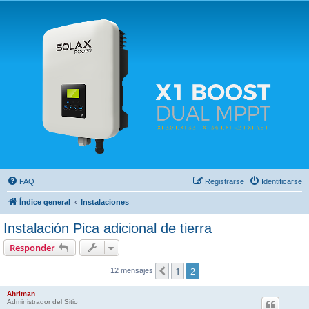
Solax FAQ
Lugar para intercambiar dudas sobre inversores solares Solax y temas relacionados.
FAQ
Registrarse
Identificarse
Índice general
Instalaciones
Instalación Pica adicional de tierra
Responder
1
2
Anterior
12 mensajes
Ahriman
Administrador del Sitio