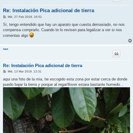
Re: Instalación Pica adicional de tierra
M
Mié, 27 Feb 2019, 16:51
e
n
Sí, tengo entendido que hay un aparato que cuesta demasiado, no nos
s
compensa comprarlo. Cuando te lo revisen para legalizar a ver si nos
a
j
comentas algo
e
nax
Re: Instalación Pica adicional de tierra
M
Mié, 13 Mar 2019, 12:31
e
n
aqui una foto de la mia, he escogido esta zona por estar cerca de donde
s
puedo bajar la tierra y porque al regar/llover estara bastante humedo...
a
j
e