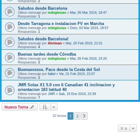
Respuestas:
2
Saludos desde Barcelona
Último mensaje por
mikiglesias
«
Mar, 05 Mar 2019, 18:47
Respuestas:
1
Desde Tarragona e instalacion FV en Marcha
Último mensaje por
mikiglesias
«
Dom, 03 Mar 2019, 18:57
Respuestas:
1
Saludos desde Barcelona!
Último mensaje por
Ahriman
«
Mar, 26 Feb 2019, 21:01
Respuestas:
4
Buenas tardes desde Córodba
Último mensaje por
mikiglesias
«
Mar, 05 Feb 2019, 23:20
Respuestas:
2
Buenassssss. Paco desde la Costa del Sol
Último mensaje por
falitel
«
Vie, 01 Feb 2019, 22:07
Respuestas:
2
JMR Solax X1 5.0 con 6 Canadian 41 inclinacion y
orientacion 183 latitud 40
Último mensaje por
JMR
«
Sab, 19 Ene 2019, 23:39
Respuestas:
7
Nuevo Tema
1
2
Siguiente
32 temas
Ir a