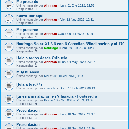
Me presento
Último mensaje por
Ahriman
«
Lun, 31 Ene 2022, 22:51
Respuestas:
1
nuevo por aqui
Último mensaje por
Ahriman
«
Vie, 12 Nov 2021, 12:31
Respuestas:
1
Me presento
Último mensaje por
Ahriman
«
Jue, 09 Jul 2020, 15:09
Respuestas:
1
Naufrago Solax X1 3.6 con 6 Canadian 35inclinacion y al 170
Último mensaje por
Naufrago
«
Mar, 30 Jun 2020, 18:36
Respuestas:
2
Hola a todos desde Orihuela
Último mensaje por
Ahriman
«
Lun, 04 May 2020, 23:27
Respuestas:
1
Muy buenas!
Último mensaje por
Mol
«
Vie, 10 Abr 2020, 08:37
Hola a tosd@s
Último mensaje por
casipollo
«
Dom, 16 Feb 2020, 08:19
Kinesia instalacion en Vilagacia - Pontevedra
Último mensaje por
Kinesia10
«
Vie, 06 Dic 2019, 19:02
Respuestas:
4
Presentación
Último mensaje por
Ahriman
«
Lun, 18 Nov 2019, 21:37
Respuestas:
1
Presentacion
Último mensaje por
Ahriman
«
Lun, 18 Nov 2019, 21:36