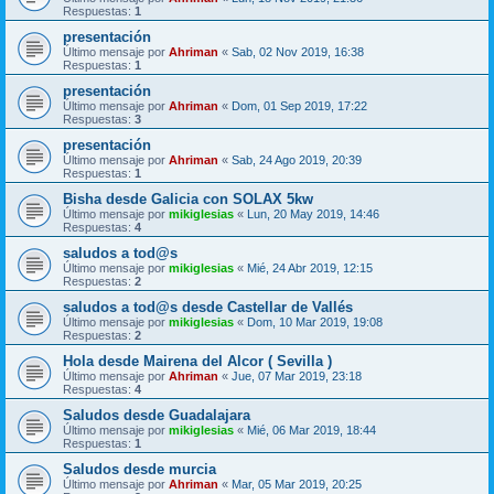
Respuestas:
1
presentación
Último mensaje por
Ahriman
«
Sab, 02 Nov 2019, 16:38
Respuestas:
1
presentación
Último mensaje por
Ahriman
«
Dom, 01 Sep 2019, 17:22
Respuestas:
3
presentación
Último mensaje por
Ahriman
«
Sab, 24 Ago 2019, 20:39
Respuestas:
1
Bisha desde Galicia con SOLAX 5kw
Último mensaje por
mikiglesias
«
Lun, 20 May 2019, 14:46
Respuestas:
4
saludos a tod@s
Último mensaje por
mikiglesias
«
Mié, 24 Abr 2019, 12:15
Respuestas:
2
saludos a tod@s desde Castellar de Vallés
Último mensaje por
mikiglesias
«
Dom, 10 Mar 2019, 19:08
Respuestas:
2
Hola desde Mairena del Alcor ( Sevilla )
Último mensaje por
Ahriman
«
Jue, 07 Mar 2019, 23:18
Respuestas:
4
Saludos desde Guadalajara
Último mensaje por
mikiglesias
«
Mié, 06 Mar 2019, 18:44
Respuestas:
1
Saludos desde murcia
Último mensaje por
Ahriman
«
Mar, 05 Mar 2019, 20:25