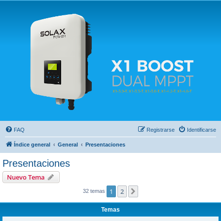
Solax FAQ
Lugar para intercambiar dudas sobre inversores solares Solax y temas relacionados.
FAQ
Registrarse
Identificarse
Índice general
General
Presentaciones
Presentaciones
Nuevo Tema
1
2
Siguiente
32 temas
Temas