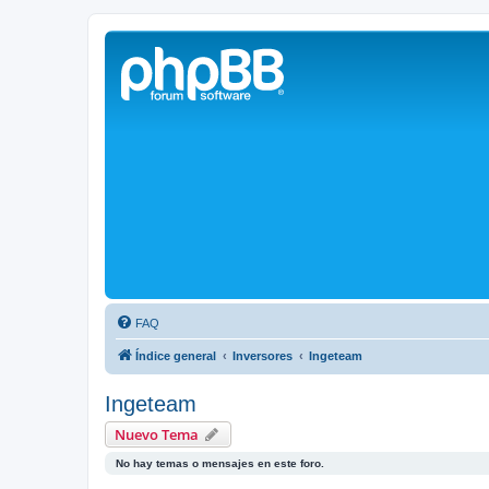
Solax FAQ
Lugar para intercambiar dudas sobre inversores solares Solax y temas
FAQ
Índice general
Inversores
Ingeteam
Ingeteam
Nuevo Tema
No hay temas o mensajes en este foro.