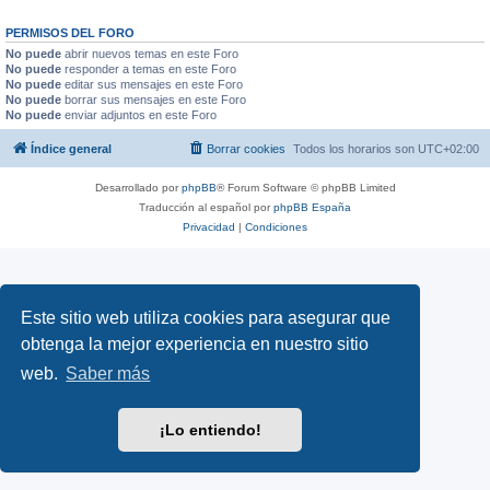
PERMISOS DEL FORO
No puede
abrir nuevos temas en este Foro
No puede
responder a temas en este Foro
No puede
editar sus mensajes en este Foro
No puede
borrar sus mensajes en este Foro
No puede
enviar adjuntos en este Foro
Índice general
Borrar cookies
Todos los horarios son
UTC+02:00
Desarrollado por
phpBB
® Forum Software © phpBB Limited
Traducción al español por
phpBB España
Privacidad
|
Condiciones
Este sitio web utiliza cookies para asegurar que
obtenga la mejor experiencia en nuestro sitio
web.
Saber más
¡Lo entiendo!