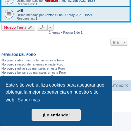
Último mensaje por
Ahriman
«
Mié, 02 Jun 2021, 16:58
Respuestas:
1
wifi
Último mensaje por
veztor
«
Lun, 17 May 2021, 19:24
Respuestas:
2
Nuevo Tema
2 temas • Página
1
de
1
Ir a
PERMISOS DEL FORO
No puede
abrir nuevos temas en este Foro
No puede
responder a temas en este Foro
No puede
editar sus mensajes en este Foro
No puede
borrar sus mensajes en este Foro
No puede
enviar adjuntos en este Foro
Este sitio web utiliza cookies para asegurar que
Índice general
Borrar cookies
Todos los horarios son
UTC+02:00
obtenga la mejor experiencia en nuestro sitio
Desarrollado por
phpBB
® Forum Software © phpBB Limited
web.
Saber más
Traducción al español por
phpBB España
Privacidad
|
Condiciones
¡Lo entiendo!