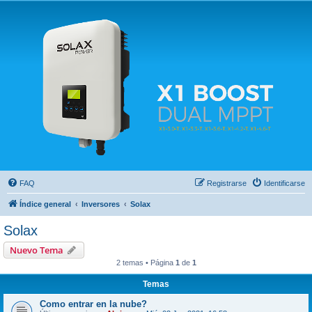
Solax FAQ
Lugar para intercambiar dudas sobre inversores solares Solax y temas relacionados.
FAQ
Registrarse
Identificarse
Índice general
Inversores
Solax
Solax
Nuevo Tema
2 temas • Página
1
de
1
Temas
Como entrar en la nube?