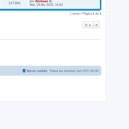
por
Ahriman
147366
Mar, 28 Abr 2020, 14:03
1 tema • Página
1
de
1
Ir a
Borrar cookies
Todos los horarios son
UTC+02:00