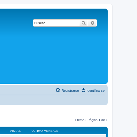
Buscar
Búsqueda avanzada
Registrarse
Identificarse
1 tema • Página
1
de
1
VISTAS
ÚLTIMO MENSAJE