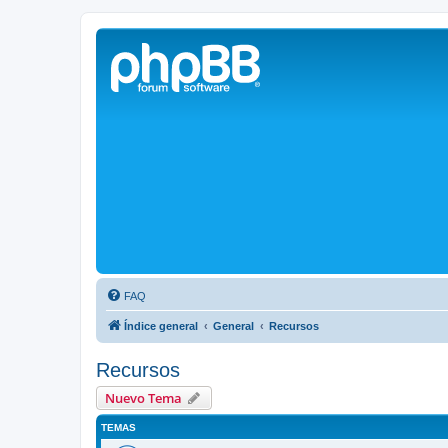
Solax FAQ
Lugar para intercambiar dudas sobre inversores solares Solax y temas
FAQ
Índice general
General
Recursos
Recursos
Nuevo Tema
TEMAS