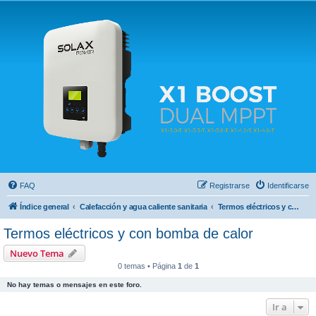
Solax FAQ
Lugar para intercambiar dudas sobre inversores solares Solax y temas relacionados.
FAQ
Registrarse
Identificarse
Índice general
Calefacción y agua caliente sanitaria
Termos eléctricos y con bomba de calor
Termos eléctricos y con bomba de calor
Nuevo Tema
0 temas • Página
1
de
1
No hay temas o mensajes en este foro.
Ir a