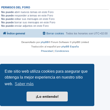
PERMISOS DEL FORO
No puede
abrir nuevos temas en este Foro
No puede
responder a temas en este Foro
No puede
editar sus mensajes en este Foro
No puede
borrar sus mensajes en este Foro
No puede
enviar adjuntos en este Foro
Índice general
Borrar cookies
Todos los horarios son
UTC+02:00
Desarrollado por
phpBB
® Forum Software © phpBB Limited
Traducción al español por
phpBB España
Privacidad
|
Condiciones
Este sitio web utiliza cookies para asegurar que
obtenga la mejor experiencia en nuestro sitio
web.
Saber más
¡Lo entiendo!