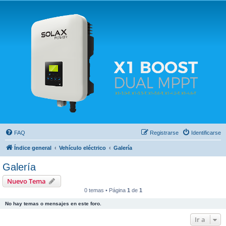
Solax FAQ
Lugar para intercambiar dudas sobre inversores solares Solax y temas relacionados.
FAQ
Registrarse
Identificarse
Índice general
Vehículo eléctrico
Galería
Galería
Nuevo Tema
0 temas • Página
1
de
1
No hay temas o mensajes en este foro.
Ir a