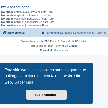
PERMISOS DEL FORO
No puede
abrir nuevos temas en este Foro
No puede
responder a temas en este Foro
No puede
editar sus mensajes en este Foro
No puede
borrar sus mensajes en este Foro
No puede
enviar adjuntos en este Foro
Índice general
Borrar cookies
Todos los horarios son
UTC+02:00
Desarrollado por
phpBB
® Forum Software © phpBB Limited
Traducción al español por
phpBB España
Privacidad
|
Condiciones
Este sitio web utiliza cookies para asegurar que
obtenga la mejor experiencia en nuestro sitio
web.
Saber más
¡Lo entiendo!