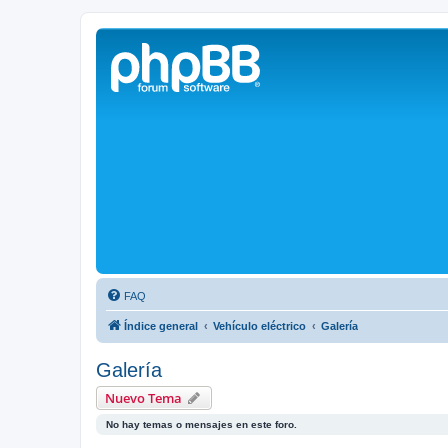
Solax FAQ
Lugar para intercambiar dudas sobre inversores solares Solax y temas
FAQ
Índice general
Vehículo eléctrico
Galería
Galería
Nuevo Tema
No hay temas o mensajes en este foro.