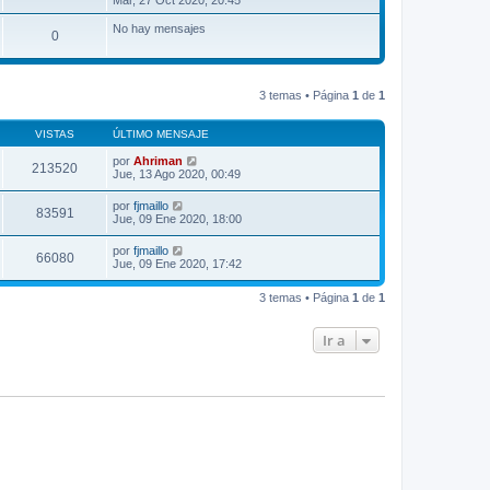
Mar, 27 Oct 2020, 20:45
r
ú
No hay mensajes
0
l
t
i
m
o
3 temas • Página
1
de
1
m
e
n
VISTAS
ÚLTIMO MENSAJE
s
a
por
Ahriman
213520
j
Jue, 13 Ago 2020, 00:49
e
por
fjmaillo
83591
Jue, 09 Ene 2020, 18:00
por
fjmaillo
66080
Jue, 09 Ene 2020, 17:42
3 temas • Página
1
de
1
Ir a