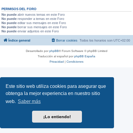
PERMISOS DEL FORO
No puede
abrir nuevos temas en este Foro
No puede
responder a temas en este Foro
No puede
editar sus mensajes en este Foro
No puede
borrar sus mensajes en este Foro
No puede
enviar adjuntos en este Foro
Índice general
Borrar cookies
Todos los horarios son
UTC+02:00
Desarrollado por
phpBB
® Forum Software © phpBB Limited
Traducción al español por
phpBB España
Privacidad
|
Condiciones
Este sitio web utiliza cookies para asegurar que
obtenga la mejor experiencia en nuestro sitio
web.
Saber más
¡Lo entiendo!