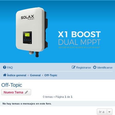
Solax FAQ
Lugar para intercambiar dudas sobre inversores solares Solax y temas relacionados.
FAQ
Registrarse
Identificarse
Índice general
General
Off-Topic
Off-Topic
Nuevo Tema
0 temas • Página
1
de
1
No hay temas o mensajes en este foro.
Ir a