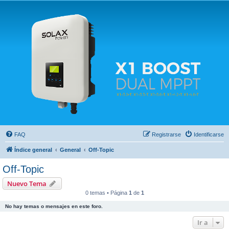
Solax FAQ
Lugar para intercambiar dudas sobre inversores solares Solax y temas relacionados.
FAQ
Registrarse
Identificarse
Índice general
General
Off-Topic
Off-Topic
Nuevo Tema
0 temas • Página
1
de
1
No hay temas o mensajes en este foro.
Ir a