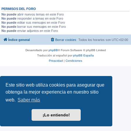
PERMISOS DEL FORO
No puede
abrir nuevos temas en este Foro
No puede
responder a temas en este Foro
No puede
editar sus mensajes en este Foro
No puede
borrar sus mensajes en este Foro
No puede
enviar adjuntos en este Foro
Índice general
Borrar cookies
Todos los horarios son
UTC+02:00
Desarrollado por
phpBB
® Forum Software © phpBB Limited
Traducción al español por
phpBB España
Privacidad
|
Condiciones
Este sitio web utiliza cookies para asegurar que
obtenga la mejor experiencia en nuestro sitio
web.
Saber más
¡Lo entiendo!