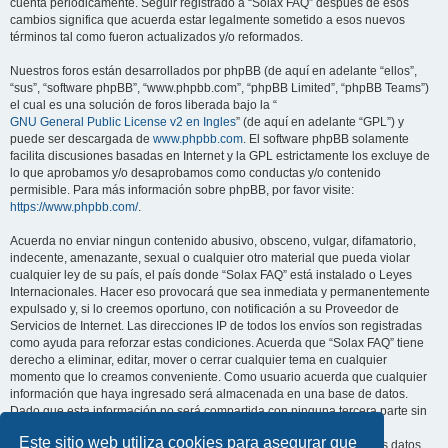
cuenta periódicamente. Seguir registrado a “Solax FAQ” después de esos
cambios significa que acuerda estar legalmente sometido a esos nuevos
términos tal como fueron actualizados y/o reformados.
Nuestros foros están desarrollados por phpBB (de aquí en adelante “ellos”,
“sus”, “software phpBB”, “www.phpbb.com”, “phpBB Limited”, “phpBB Teams”)
el cual es una solución de foros liberada bajo la “
GNU General Public License v2 en Ingles
” (de aquí en adelante “GPL”) y
puede ser descargada de
www.phpbb.com
. El software phpBB solamente
facilita discusiones basadas en Internet y la GPL estrictamente los excluye de
lo que aprobamos y/o desaprobamos como conductas y/o contenido
permisible. Para más información sobre phpBB, por favor visite:
https://www.phpbb.com/
.
Acuerda no enviar ningun contenido abusivo, obsceno, vulgar, difamatorio,
indecente, amenazante, sexual o cualquier otro material que pueda violar
cualquier ley de su país, el país donde “Solax FAQ” está instalado o Leyes
Internacionales. Hacer eso provocará que sea inmediata y permanentemente
expulsado y, si lo creemos oportuno, con notificación a su Proveedor de
Servicios de Internet. Las direcciones IP de todos los envíos son registradas
como ayuda para reforzar estas condiciones. Acuerda que “Solax FAQ” tiene
derecho a eliminar, editar, mover o cerrar cualquier tema en cualquier
momento que lo creamos conveniente. Como usuario acuerda que cualquier
información que haya ingresado será almacenada en una base de datos.
Dado que esta información no será compartida con ninguna tercera parte sin
su consentimiento, ni “Solax FAQ” ni phpBB podrán considerarse
Este sitio web utiliza cookies para asegurar que
responsables por cualquier intento de hacking que conlleve a que los datos