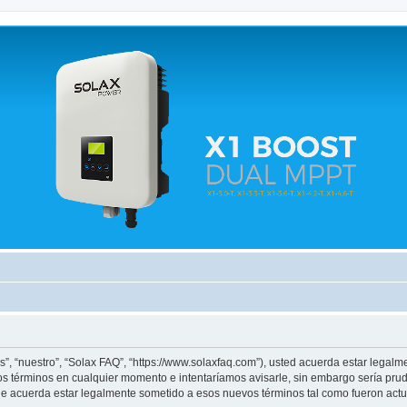
 relacionados.
s”, “nuestro”, “Solax FAQ”, “https://www.solaxfaq.com”), usted acuerda estar legalm
os términos en cualquier momento e intentaríamos avisarle, sin embargo sería pru
ue acuerda estar legalmente sometido a esos nuevos términos tal como fueron actu