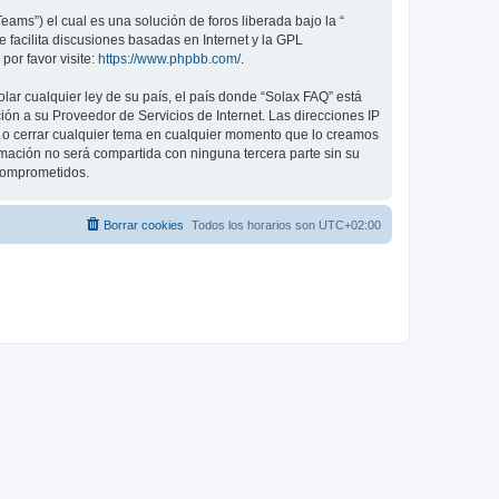
ams”) el cual es una solución de foros liberada bajo la “
 facilita discusiones basadas en Internet y la GPL
or favor visite:
https://www.phpbb.com/
.
lar cualquier ley de su país, el país donde “Solax FAQ” está
ón a su Proveedor de Servicios de Internet. Las direcciones IP
er o cerrar cualquier tema en cualquier momento que lo creamos
ación no será compartida con ninguna tercera parte sin su
 comprometidos.
Borrar cookies
Todos los horarios son
UTC+02:00