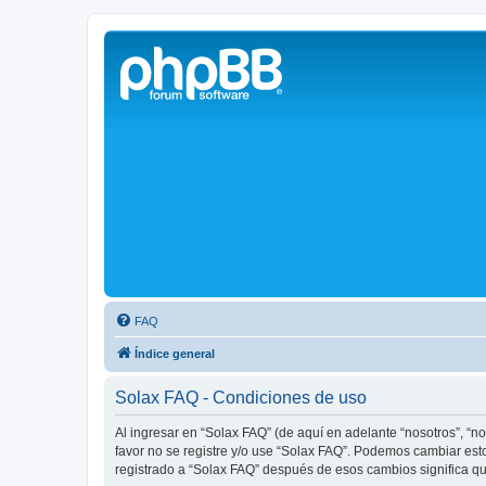
Solax FAQ
Lugar para intercambiar dudas sobre inversores solares Solax y temas
FAQ
Índice general
Solax FAQ - Condiciones de uso
Al ingresar en “Solax FAQ” (de aquí en adelante “nosotros”, “no
favor no se registre y/o use “Solax FAQ”. Podemos cambiar est
registrado a “Solax FAQ” después de esos cambios significa q