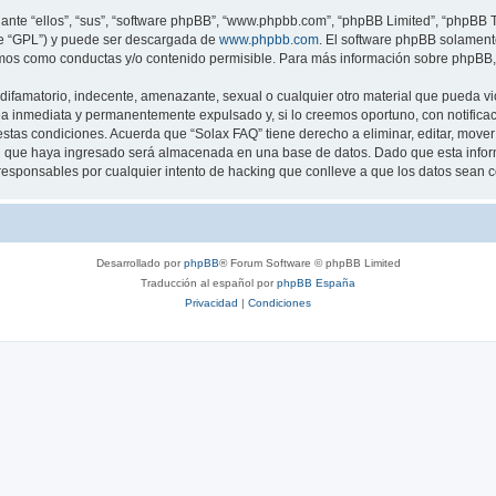
nte “ellos”, “sus”, “software phpBB”, “www.phpbb.com”, “phpBB Limited”, “phpBB Te
te “GPL”) y puede ser descargada de
www.phpbb.com
. El software phpBB solamente
os como conductas y/o contenido permisible. Para más información sobre phpBB, p
ifamatorio, indecente, amenazante, sexual o cualquier otro material que pueda vio
a inmediata y permanentemente expulsado y, si lo creemos oportuno, con notificaci
estas condiciones. Acuerda que “Solax FAQ” tiene derecho a eliminar, editar, mov
 que haya ingresado será almacenada en una base de datos. Dado que esta inform
responsables por cualquier intento de hacking que conlleve a que los datos sean
Desarrollado por
phpBB
® Forum Software © phpBB Limited
Traducción al español por
phpBB España
Privacidad
|
Condiciones