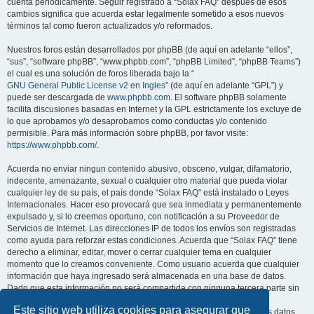
cuenta periódicamente. Seguir registrado a “Solax FAQ” después de esos
cambios significa que acuerda estar legalmente sometido a esos nuevos
términos tal como fueron actualizados y/o reformados.
Nuestros foros están desarrollados por phpBB (de aquí en adelante “ellos”,
“sus”, “software phpBB”, “www.phpbb.com”, “phpBB Limited”, “phpBB Teams”)
el cual es una solución de foros liberada bajo la “
GNU General Public License v2 en Ingles
” (de aquí en adelante “GPL”) y
puede ser descargada de
www.phpbb.com
. El software phpBB solamente
facilita discusiones basadas en Internet y la GPL estrictamente los excluye de
lo que aprobamos y/o desaprobamos como conductas y/o contenido
permisible. Para más información sobre phpBB, por favor visite:
https://www.phpbb.com/
.
Acuerda no enviar ningun contenido abusivo, obsceno, vulgar, difamatorio,
indecente, amenazante, sexual o cualquier otro material que pueda violar
cualquier ley de su país, el país donde “Solax FAQ” está instalado o Leyes
Internacionales. Hacer eso provocará que sea inmediata y permanentemente
expulsado y, si lo creemos oportuno, con notificación a su Proveedor de
Servicios de Internet. Las direcciones IP de todos los envíos son registradas
como ayuda para reforzar estas condiciones. Acuerda que “Solax FAQ” tiene
derecho a eliminar, editar, mover o cerrar cualquier tema en cualquier
momento que lo creamos conveniente. Como usuario acuerda que cualquier
información que haya ingresado será almacenada en una base de datos.
Dado que esta información no será compartida con ninguna tercera parte sin
su consentimiento, ni “Solax FAQ” ni phpBB podrán considerarse
Este sitio web utiliza cookies para asegurar que
responsables por cualquier intento de hacking que conlleve a que los datos