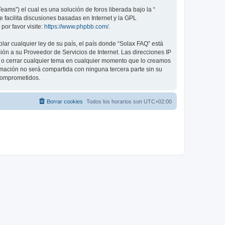
ams”) el cual es una solución de foros liberada bajo la “
 facilita discusiones basadas en Internet y la GPL
or favor visite:
https://www.phpbb.com/
.
lar cualquier ley de su país, el país donde “Solax FAQ” está
ón a su Proveedor de Servicios de Internet. Las direcciones IP
er o cerrar cualquier tema en cualquier momento que lo creamos
ación no será compartida con ninguna tercera parte sin su
 comprometidos.
Borrar cookies
Todos los horarios son
UTC+02:00