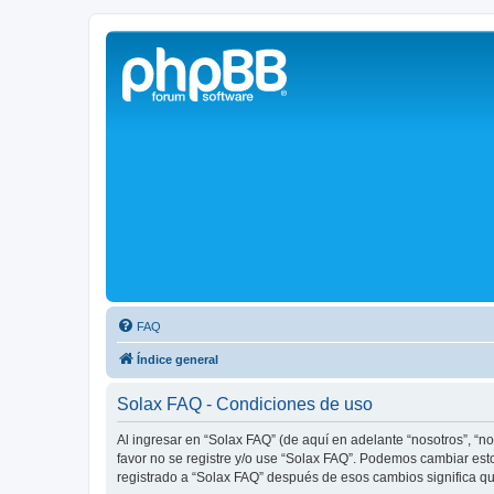
Solax FAQ
Lugar para intercambiar dudas sobre inversores solares Solax y temas
FAQ
Índice general
Solax FAQ - Condiciones de uso
Al ingresar en “Solax FAQ” (de aquí en adelante “nosotros”, “no
favor no se registre y/o use “Solax FAQ”. Podemos cambiar est
registrado a “Solax FAQ” después de esos cambios significa q