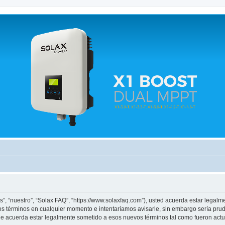
 relacionados.
s”, “nuestro”, “Solax FAQ”, “https://www.solaxfaq.com”), usted acuerda estar legalm
os términos en cualquier momento e intentaríamos avisarle, sin embargo sería pru
ue acuerda estar legalmente sometido a esos nuevos términos tal como fueron actu