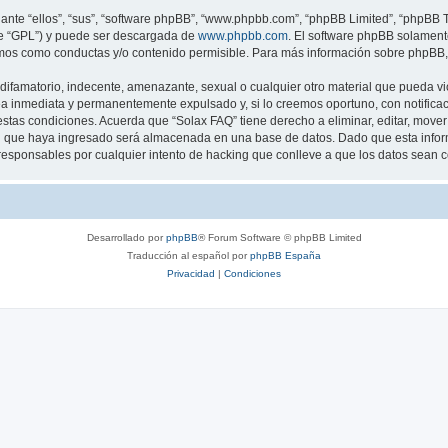
nte “ellos”, “sus”, “software phpBB”, “www.phpbb.com”, “phpBB Limited”, “phpBB Te
te “GPL”) y puede ser descargada de
www.phpbb.com
. El software phpBB solamente
os como conductas y/o contenido permisible. Para más información sobre phpBB, p
ifamatorio, indecente, amenazante, sexual o cualquier otro material que pueda vio
a inmediata y permanentemente expulsado y, si lo creemos oportuno, con notificaci
estas condiciones. Acuerda que “Solax FAQ” tiene derecho a eliminar, editar, mov
 que haya ingresado será almacenada en una base de datos. Dado que esta inform
responsables por cualquier intento de hacking que conlleve a que los datos sean
Desarrollado por
phpBB
® Forum Software © phpBB Limited
Traducción al español por
phpBB España
Privacidad
|
Condiciones