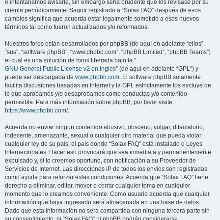
e intentaríamos avisarle, sin embargo sería prudente que los revisase por su
cuenta periódicamente. Seguir registrado a “Solax FAQ” después de esos
cambios significa que acuerda estar legalmente sometido a esos nuevos
términos tal como fueron actualizados y/o reformados.
Nuestros foros están desarrollados por phpBB (de aquí en adelante “ellos”,
“sus”, “software phpBB”, “www.phpbb.com”, “phpBB Limited”, “phpBB Teams”)
el cual es una solución de foros liberada bajo la “
GNU General Public License v2 en Ingles
” (de aquí en adelante “GPL”) y
puede ser descargada de
www.phpbb.com
. El software phpBB solamente
facilita discusiones basadas en Internet y la GPL estrictamente los excluye de
lo que aprobamos y/o desaprobamos como conductas y/o contenido
permisible. Para más información sobre phpBB, por favor visite:
https://www.phpbb.com/
.
Acuerda no enviar ningun contenido abusivo, obsceno, vulgar, difamatorio,
indecente, amenazante, sexual o cualquier otro material que pueda violar
cualquier ley de su país, el país donde “Solax FAQ” está instalado o Leyes
Internacionales. Hacer eso provocará que sea inmediata y permanentemente
expulsado y, si lo creemos oportuno, con notificación a su Proveedor de
Servicios de Internet. Las direcciones IP de todos los envíos son registradas
como ayuda para reforzar estas condiciones. Acuerda que “Solax FAQ” tiene
derecho a eliminar, editar, mover o cerrar cualquier tema en cualquier
momento que lo creamos conveniente. Como usuario acuerda que cualquier
información que haya ingresado será almacenada en una base de datos.
Dado que esta información no será compartida con ninguna tercera parte sin
su consentimiento, ni “Solax FAQ” ni phpBB podrán considerarse