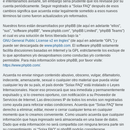
e intentaríamos avisarle, sin embargo sería prudente que los revisase por su
cuenta periódicamente. Seguir registrado a “Solax FAQ” después de esos
cambios significa que acuerda estar legalmente sometido a esos nuevos
términos tal como fueron actualizados y/o reformados.
Nuestros foros están desarrollados por phpBB (de aquí en adelante “ellos”,
“sus”, “software phpBB”, “www.phpbb.com”, “phpBB Limited”, “phpBB Teams”)
el cual es una solución de foros liberada bajo la “
GNU General Public License v2 en Ingles
” (de aquí en adelante “GPL”) y
puede ser descargada de
www.phpbb.com
. El software phpBB solamente
facilita discusiones basadas en Internet y la GPL estrictamente los excluye de
lo que aprobamos y/o desaprobamos como conductas y/o contenido
permisible. Para más información sobre phpBB, por favor visite:
https://www.phpbb.com/
.
Acuerda no enviar ningun contenido abusivo, obsceno, vulgar, difamatorio,
indecente, amenazante, sexual o cualquier otro material que pueda violar
cualquier ley de su país, el país donde “Solax FAQ” está instalado o Leyes
Internacionales. Hacer eso provocará que sea inmediata y permanentemente
expulsado y, si lo creemos oportuno, con notificación a su Proveedor de
Servicios de Internet. Las direcciones IP de todos los envíos son registradas
como ayuda para reforzar estas condiciones. Acuerda que “Solax FAQ” tiene
derecho a eliminar, editar, mover o cerrar cualquier tema en cualquier
momento que lo creamos conveniente. Como usuario acuerda que cualquier
información que haya ingresado será almacenada en una base de datos.
Dado que esta información no será compartida con ninguna tercera parte sin
su consentimiento, ni “Solax FAQ” ni phpBB podrán considerarse