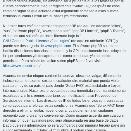
e intentaríamos avisarle, sin embargo sería prudente que los revisase por su
cuenta periódicamente. Seguir registrado a “Solax FAQ” después de esos
cambios significa que acuerda estar legalmente sometido a esos nuevos
términos tal como fueron actualizados y/o reformados.
Nuestros foros están desarrollados por phpBB (de aquí en adelante “ellos”,
“sus”, “software phpBB”, “www.phpbb.com”, “phpBB Limited”, “phpBB Teams”)
el cual es una solución de foros liberada bajo la “
GNU General Public License v2 en Ingles
” (de aquí en adelante “GPL”) y
puede ser descargada de
www.phpbb.com
. El software phpBB solamente
facilita discusiones basadas en Internet y la GPL estrictamente los excluye de
lo que aprobamos y/o desaprobamos como conductas y/o contenido
permisible. Para más información sobre phpBB, por favor visite:
https://www.phpbb.com/
.
Acuerda no enviar ningun contenido abusivo, obsceno, vulgar, difamatorio,
indecente, amenazante, sexual o cualquier otro material que pueda violar
cualquier ley de su país, el país donde “Solax FAQ” está instalado o Leyes
Internacionales. Hacer eso provocará que sea inmediata y permanentemente
expulsado y, si lo creemos oportuno, con notificación a su Proveedor de
Servicios de Internet. Las direcciones IP de todos los envíos son registradas
como ayuda para reforzar estas condiciones. Acuerda que “Solax FAQ” tiene
derecho a eliminar, editar, mover o cerrar cualquier tema en cualquier
momento que lo creamos conveniente. Como usuario acuerda que cualquier
información que haya ingresado será almacenada en una base de datos.
Dado que esta información no será compartida con ninguna tercera parte sin
su consentimiento, ni “Solax FAQ” ni phpBB podrán considerarse