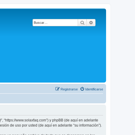
Buscar
Búsqueda avanzada
Registrarse
Identificarse
Q”, “https://www.solaxfaq.com”) y phpBB (de aquí en adelante
sión de uso por usted (de aquí en adelante “su información”).