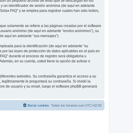
 son un pequeño archivo de texto que se descargan en los
 y un identificador de sesión anónima (de aquí en adelante
olax FAQ” y se emplea para registrar cuales han sido leídos,
e solamente se refiere a las páginas creadas por el software
 usuario anónimo (de aquí en adelante “envíos anónimos”), su
(de aquí en adelante “sus mensajes”).
pleada para la identificación (de aquí en adelante “su
 por las leyes de protección de datos aplicables en el país en
FAQ” durante el proceso de registro será obligatoria u
Además, en su cuenta, usted tiene la opción de activar o
diferentes websites. Su contraseña garantiza el acceso a su
legítimamente le preguntará su contraseña. Si olvidó la
mbre de usuario y su email, luego el software phpBB generará
Borrar cookies
Todos los horarios son
UTC+02:00