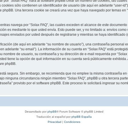
ar por “Solax FAQ” hará al software phpBB crear un número de cookies, las cuales
cookies sólo contienen un identificador de usuario (de aquí en adelante “user-id”)
re phpBB. Una tercera cookie se creará una vez que haya navegado por temas en “S
tras navega por “Solax FAQ”, las cuales exceden el alcance de este documento qu
ón es mediante lo que usted envía. Esto puede ser, y no limitado a: envíos como
nsajes enviados por usted después de registrarse y mientras se haya identificado 
cación (de aquí en adelante “su nombre de usuario”), una contraseña personal em
 en adelante “su email”). La información de su cuenta en “Solax FAQ” está protegida
u nombre de usuario, su contraseña y su dirección de e-mail requerida por “Solax 
 usted tiene la opción de qué información en su cuenta será públicamente exhibida. 
are phpBB.
to está segura. Sin embargo, se recomienda que no emplee la misma contraseña en 
jo ninguna circunstancia ningún miembro “Solax FAQ”, phpBB u otra tercera parte, 
traseña” provisto por el software phpBB. Este proceso le solicitará ingresar su no
Desarrollado por
phpBB
® Forum Software © phpBB Limited
Traducción al español por
phpBB España
Privacidad
|
Condiciones