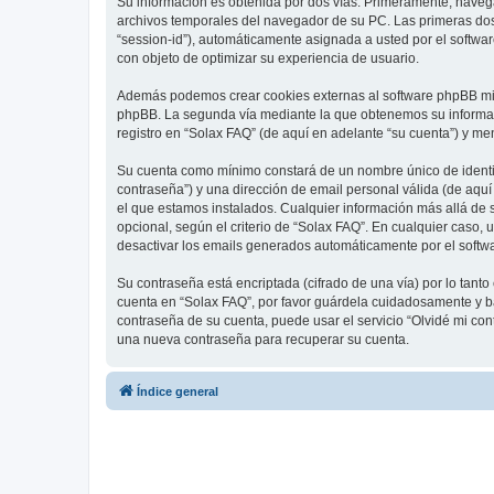
Su información es obtenida por dos vías. Primeramente, naveg
archivos temporales del navegador de su PC. Las primeras dos 
“session-id”), automáticamente asignada a usted por el softwa
con objeto de optimizar su experiencia de usuario.
Además podemos crear cookies externas al software phpBB mien
phpBB. La segunda vía mediante la que obtenemos su informaci
registro en “Solax FAQ” (de aquí en adelante “su cuenta”) y me
Su cuenta como mínimo constará de un nombre único de identifi
contraseña”) y una dirección de email personal válida (de aquí
el que estamos instalados. Cualquier información más allá de s
opcional, según el criterio de “Solax FAQ”. En cualquier caso,
desactivar los emails generados automáticamente por el softw
Su contraseña está encriptada (cifrado de una vía) por lo tan
cuenta en “Solax FAQ”, por favor guárdela cuidadosamente y ba
contraseña de su cuenta, puede usar el servicio “Olvidé mi con
una nueva contraseña para recuperar su cuenta.
Índice general