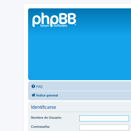
Solax FAQ
Lugar para intercambiar dudas sobre inversores solares Solax y temas
FAQ
Índice general
Identificarse
Nombre de Usuario:
Contraseña: