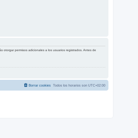
s otorgar permisos adicionales a los usuarios registrados. Antes de
Borrar cookies
Todos los horarios son
UTC+02:00