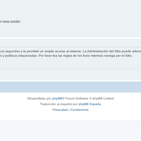
n esta sesión
cos segundos y le permitirá un amplio acceso al sistema. La Administración del Sitio puede ademá
 y políticas relacionadas. Por favor lea las reglas de los foros mientras navega por el Sitio.
Desarrollado por
phpBB
® Forum Software © phpBB Limited
Traducción al español por
phpBB España
Privacidad
|
Condiciones