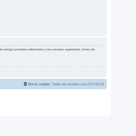
s otorgar permisos adicionales a los usuarios registrados. Antes de
Borrar cookies
Todos los horarios son
UTC+02:00