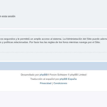
n esta sesión
cos segundos y le permitirá un amplio acceso al sistema. La Administración del Sitio puede ademá
 y políticas relacionadas. Por favor lea las reglas de los foros mientras navega por el Sitio.
Desarrollado por
phpBB
® Forum Software © phpBB Limited
Traducción al español por
phpBB España
Privacidad
|
Condiciones