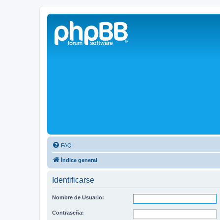
Solax FAQ
Lugar para intercambiar dudas sobre inversores solares Solax y temas
FAQ
Índice general
Identificarse
Nombre de Usuario:
Contraseña: