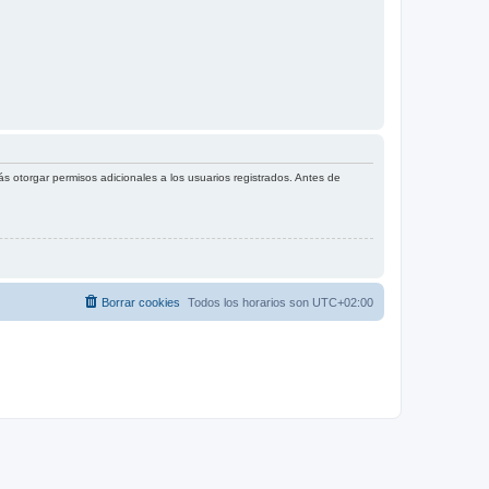
s otorgar permisos adicionales a los usuarios registrados. Antes de
Borrar cookies
Todos los horarios son
UTC+02:00