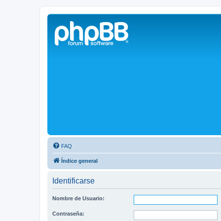
Solax FAQ
Lugar para intercambiar dudas sobre inversores solares Solax y temas
FAQ
Índice general
Identificarse
Nombre de Usuario:
Contraseña: