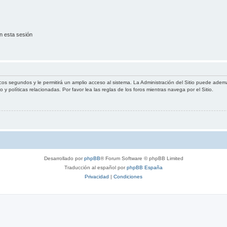
n esta sesión
cos segundos y le permitirá un amplio acceso al sistema. La Administración del Sitio puede ademá
 y políticas relacionadas. Por favor lea las reglas de los foros mientras navega por el Sitio.
Desarrollado por
phpBB
® Forum Software © phpBB Limited
Traducción al español por
phpBB España
Privacidad
|
Condiciones