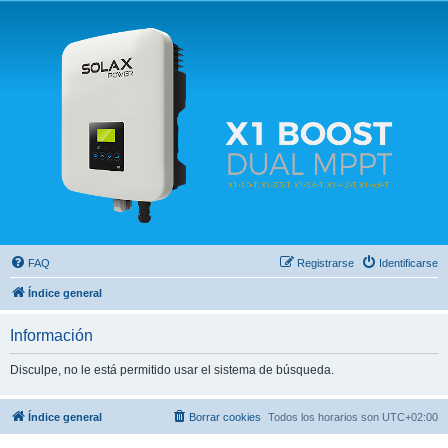
Solax FAQ
Lugar para intercambiar dudas sobre inversores solares Solax y temas relacionados.
FAQ
Registrarse
Identificarse
Índice general
Información
Disculpe, no le está permitido usar el sistema de búsqueda.
Índice general
Borrar cookies
Todos los horarios son
UTC+02:00