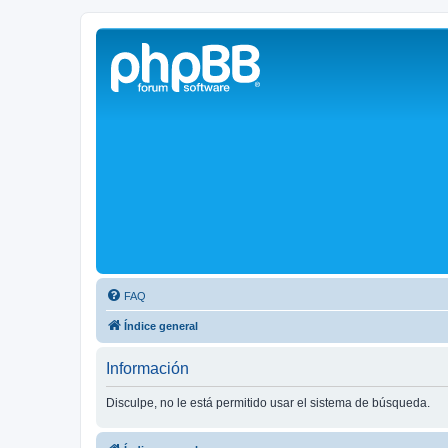
Solax FAQ
Lugar para intercambiar dudas sobre inversores solares Solax y temas
FAQ
Índice general
Información
Disculpe, no le está permitido usar el sistema de búsqueda.