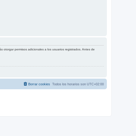
s otorgar permisos adicionales a los usuarios registrados. Antes de
Borrar cookies
Todos los horarios son
UTC+02:00