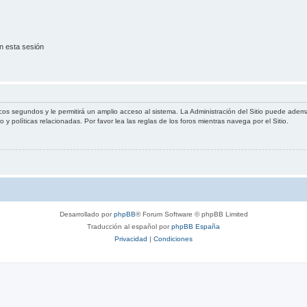
n esta sesión
cos segundos y le permitirá un amplio acceso al sistema. La Administración del Sitio puede ademá
 y políticas relacionadas. Por favor lea las reglas de los foros mientras navega por el Sitio.
Desarrollado por
phpBB
® Forum Software © phpBB Limited
Traducción al español por
phpBB España
Privacidad
|
Condiciones