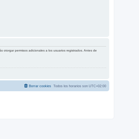
s otorgar permisos adicionales a los usuarios registrados. Antes de
Borrar cookies
Todos los horarios son
UTC+02:00