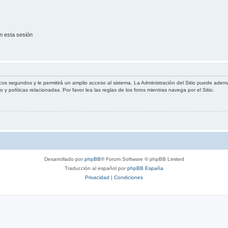
n esta sesión
cos segundos y le permitirá un amplio acceso al sistema. La Administración del Sitio puede ademá
 y políticas relacionadas. Por favor lea las reglas de los foros mientras navega por el Sitio.
Desarrollado por
phpBB
® Forum Software © phpBB Limited
Traducción al español por
phpBB España
Privacidad
|
Condiciones