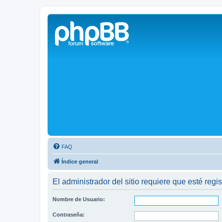
Solax FAQ
Lugar para intercambiar dudas sobre inversores solares Solax y temas
FAQ
Índice general
El administrador del sitio requiere que esté regis
Nombre de Usuario:
Contraseña: