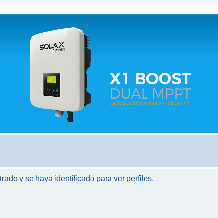
 relacionados.
trado y se haya identificado para ver perfiles.