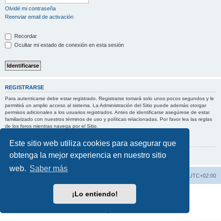
Olvidé mi contraseña
Reenviar email de activación
Recordar
Ocultar mi estado de conexión en esta sesión
REGISTRARSE
Para autenticarse debe estar registrado. Registrarse tomará solo unos pocos segundos y le
permitirá un amplio acceso al sistema. La Administración del Sitio puede además otorgar
permisos adicionales a los usuarios registrados. Antes de identificarse asegúrese de estar
familiarizado con nuestros términos de uso y políticas relacionadas. Por favor lea las reglas
de los foros mientras navega por el Sitio.
Condiciones de uso
|
Política de privacidad
Este sitio web utiliza cookies para asegurar que
obtenga la mejor experiencia en nuestro sitio
Registrarse
web.
Saber más
Índice general
Borrar cookies
Todos los horarios son
UTC+02:00
¡Lo entiendo!
Desarrollado por
phpBB
® Forum Software © phpBB Limited
Traducción al español por
phpBB España
Privacidad
|
Condiciones