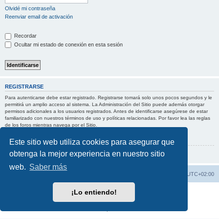
Olvidé mi contraseña
Reenviar email de activación
Recordar
Ocultar mi estado de conexión en esta sesión
REGISTRARSE
Para autenticarse debe estar registrado. Registrarse tomará solo unos pocos segundos y le
permitirá un amplio acceso al sistema. La Administración del Sitio puede además otorgar
permisos adicionales a los usuarios registrados. Antes de identificarse asegúrese de estar
familiarizado con nuestros términos de uso y políticas relacionadas. Por favor lea las reglas
de los foros mientras navega por el Sitio.
Condiciones de uso
|
Política de privacidad
Este sitio web utiliza cookies para asegurar que
obtenga la mejor experiencia en nuestro sitio
Registrarse
web.
Saber más
Índice general
Borrar cookies
Todos los horarios son
UTC+02:00
¡Lo entiendo!
Desarrollado por
phpBB
® Forum Software © phpBB Limited
Traducción al español por
phpBB España
Privacidad
|
Condiciones