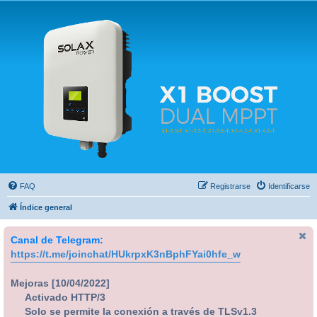
Solax FAQ
Lugar para intercambiar dudas sobre inversores solares Solax y temas relacionados.
FAQ
Registrarse
Identificarse
Índice general
Canal de Telegram:
https://t.me/joinchat/HUkrpxK3nBphFYai0hfe_w
Mejoras [10/04/2022]
Activado HTTP/3
Solo se permite la conexión a través de TLSv1.3