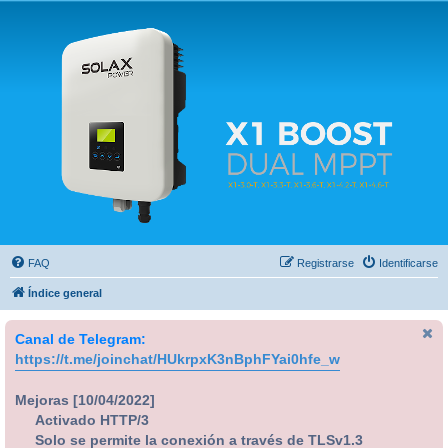
Solax FAQ
Lugar para intercambiar dudas sobre inversores solares Solax y temas relacionados.
FAQ
Registrarse
Identificarse
Índice general
Canal de Telegram:
https://t.me/joinchat/HUkrpxK3nBphFYai0hfe_w
Mejoras [10/04/2022]
Activado HTTP/3
Solo se permite la conexión a través de TLSv1.3