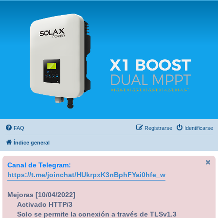
Solax FAQ
Lugar para intercambiar dudas sobre inversores solares Solax y temas relacionados.
FAQ
Registrarse
Identificarse
Índice general
Canal de Telegram:
https://t.me/joinchat/HUkrpxK3nBphFYai0hfe_w
Mejoras [10/04/2022]
Activado HTTP/3
Solo se permite la conexión a través de TLSv1.3