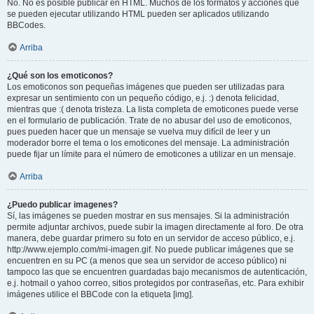
No. No es posible publicar en HTML. Muchos de los formatos y acciones que
se pueden ejecutar utilizando HTML pueden ser aplicados utilizando
BBCodes.
Arriba
¿Qué son los emoticonos?
Los emoticonos son pequeñas imágenes que pueden ser utilizadas para
expresar un sentimiento con un pequeño código, e.j. :) denota felicidad,
mientras que :( denota tristeza. La lista completa de emoticones puede verse
en el formulario de publicación. Trate de no abusar del uso de emoticonos,
pues pueden hacer que un mensaje se vuelva muy difícil de leer y un
moderador borre el tema o los emoticones del mensaje. La administración
puede fijar un límite para el número de emoticones a utilizar en un mensaje.
Arriba
¿Puedo publicar imagenes?
Sí, las imágenes se pueden mostrar en sus mensajes. Si la administración
permite adjuntar archivos, puede subir la imagen directamente al foro. De otra
manera, debe guardar primero su foto en un servidor de acceso público, e.j.
http://www.ejemplo.com/mi-imagen.gif. No puede publicar imágenes que se
encuentren en su PC (a menos que sea un servidor de acceso público) ni
tampoco las que se encuentren guardadas bajo mecanismos de autenticación,
e.j. hotmail o yahoo correo, sitios protegidos por contraseñas, etc. Para exhibir
imágenes utilice el BBCode con la etiqueta [img].