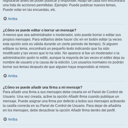
registrarse antes de poder publicar y responder. Abajo de cada foro encontrará
una lista de acciones permitidas. Ejemplo: Puede publicar nuevos temas,
Puede votar en las encuestas, etc.
Arriba
¿Cómo se puede editar o borrar un mensaje?
A menos que sea administrador o moderador, solo puede borrar o editar sus
propios mensajes. Para editarlos debe hacer clic en en botón
editar
(a veces
esta opción solo es válida durante un cierto periodo de tiempo). Si alguien
editase su tema, encontrará un pequeño texto indicando que ha sido
modificado y las veces que lo ha sido. No aparece si fue un moderador o la
administración quién lo editó, aunque la mayoría de las veces el editor deja su
nombre de usuario y la causa de la edición. Los usuarios normales no podrán
borrar sus temas después de que alguien haya respondido al mismo.
Arriba
¿Cómo se puede añadir una firma a mi mensaje?
Para añadir una firma a sus mensajes debe crearla en el Panel de Control de
Usuario. Una vez creada, active la opción
Añadir firma
cuando publique un
mensaje. Puede asignar una firma por defecto a todos sus mensajes activando
la casilla correcta en su Panel de Control de Usuario. Para dejar de añadirla
en los mensajes, debe desactivar la opción
Añadir firma
dentro del perfil.
Arriba