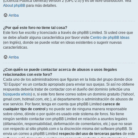
(Licencia Pública General) versión 2 (GPL-2.0) y es de libre distribución. Vea
About phpBB
para más detalles.
Arriba
¿Por qué este foro no tiene tal cosa?
Este foro fue escrito y licenciado a través de phpBB Limited. Si usted cree que
se debe añadir alguna característica por favor visite
Centro de phpBB Ideas
(en Inglés), donde se puede votar en ideas existentes o sugerir nuevas
características.
Arriba
¿Con quién se puede contactar acerca de abusos o usos ilegales
relacionados con este foro?
Cada uno de los administradores que figuran en la lista del grupo donde dice
“El Equipo” es un contacto apropiado para enviar sus quejas. Si así no obtiene
respuesta debería tratar de contactar con el dueño del dominio (efectúe una
búsqueda whois
) o, si este foro tiene correo sobre un dominio gratuito (Yahoo!,
gmail.com, hotmail.com, etc.), al departamento o administración de abusos de
ese servicio. Por favor, tenga en cuenta que phpBB Limited
carece de
cualquier tipo de control
y no puede ser de ninguna manera responsable
sobre cómo, dónde o por quién es usado este sistema de foros. No tiene
ningún sentido contactar con phpBB Limited en relación a asuntos legales
(difamación, responsabilidad, deformación de comentarios, etc.) que no sean
con respecto al sitio phpbb.com o la discreción misma del software phpBB. Si
envia un correo a phpBB Limited
respecto del uso de terceras partes
de este