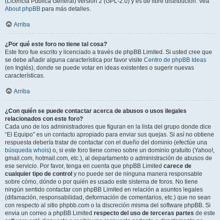
(Licencia Pública General) versión 2 (GPL-2.0) y es de libre distribución. Vea
About phpBB
para más detalles.
Arriba
¿Por qué este foro no tiene tal cosa?
Este foro fue escrito y licenciado a través de phpBB Limited. Si usted cree que
se debe añadir alguna característica por favor visite
Centro de phpBB Ideas
(en Inglés), donde se puede votar en ideas existentes o sugerir nuevas
características.
Arriba
¿Con quién se puede contactar acerca de abusos o usos ilegales
relacionados con este foro?
Cada uno de los administradores que figuran en la lista del grupo donde dice
“El Equipo” es un contacto apropiado para enviar sus quejas. Si así no obtiene
respuesta debería tratar de contactar con el dueño del dominio (efectúe una
búsqueda whois
) o, si este foro tiene correo sobre un dominio gratuito (Yahoo!,
gmail.com, hotmail.com, etc.), al departamento o administración de abusos de
ese servicio. Por favor, tenga en cuenta que phpBB Limited
carece de
cualquier tipo de control
y no puede ser de ninguna manera responsable
sobre cómo, dónde o por quién es usado este sistema de foros. No tiene
ningún sentido contactar con phpBB Limited en relación a asuntos legales
(difamación, responsabilidad, deformación de comentarios, etc.) que no sean
con respecto al sitio phpbb.com o la discreción misma del software phpBB. Si
envia un correo a phpBB Limited
respecto del uso de terceras partes
de este