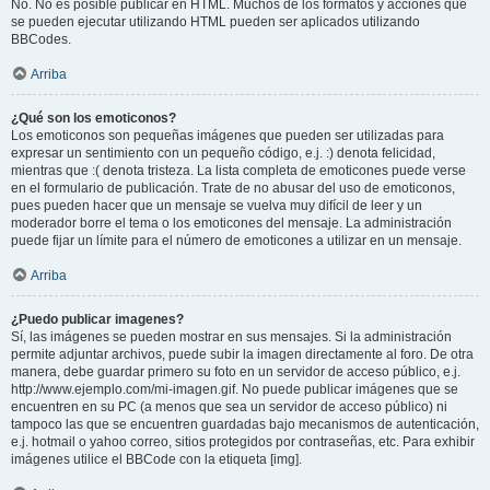
No. No es posible publicar en HTML. Muchos de los formatos y acciones que
se pueden ejecutar utilizando HTML pueden ser aplicados utilizando
BBCodes.
Arriba
¿Qué son los emoticonos?
Los emoticonos son pequeñas imágenes que pueden ser utilizadas para
expresar un sentimiento con un pequeño código, e.j. :) denota felicidad,
mientras que :( denota tristeza. La lista completa de emoticones puede verse
en el formulario de publicación. Trate de no abusar del uso de emoticonos,
pues pueden hacer que un mensaje se vuelva muy difícil de leer y un
moderador borre el tema o los emoticones del mensaje. La administración
puede fijar un límite para el número de emoticones a utilizar en un mensaje.
Arriba
¿Puedo publicar imagenes?
Sí, las imágenes se pueden mostrar en sus mensajes. Si la administración
permite adjuntar archivos, puede subir la imagen directamente al foro. De otra
manera, debe guardar primero su foto en un servidor de acceso público, e.j.
http://www.ejemplo.com/mi-imagen.gif. No puede publicar imágenes que se
encuentren en su PC (a menos que sea un servidor de acceso público) ni
tampoco las que se encuentren guardadas bajo mecanismos de autenticación,
e.j. hotmail o yahoo correo, sitios protegidos por contraseñas, etc. Para exhibir
imágenes utilice el BBCode con la etiqueta [img].