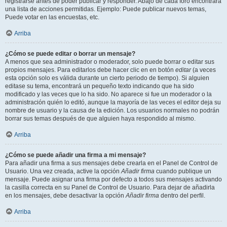
registrarse antes de poder publicar y responder. Abajo de cada foro encontrará
una lista de acciones permitidas. Ejemplo: Puede publicar nuevos temas,
Puede votar en las encuestas, etc.
Arriba
¿Cómo se puede editar o borrar un mensaje?
A menos que sea administrador o moderador, solo puede borrar o editar sus
propios mensajes. Para editarlos debe hacer clic en en botón
editar
(a veces
esta opción solo es válida durante un cierto periodo de tiempo). Si alguien
editase su tema, encontrará un pequeño texto indicando que ha sido
modificado y las veces que lo ha sido. No aparece si fue un moderador o la
administración quién lo editó, aunque la mayoría de las veces el editor deja su
nombre de usuario y la causa de la edición. Los usuarios normales no podrán
borrar sus temas después de que alguien haya respondido al mismo.
Arriba
¿Cómo se puede añadir una firma a mi mensaje?
Para añadir una firma a sus mensajes debe crearla en el Panel de Control de
Usuario. Una vez creada, active la opción
Añadir firma
cuando publique un
mensaje. Puede asignar una firma por defecto a todos sus mensajes activando
la casilla correcta en su Panel de Control de Usuario. Para dejar de añadirla
en los mensajes, debe desactivar la opción
Añadir firma
dentro del perfil.
Arriba