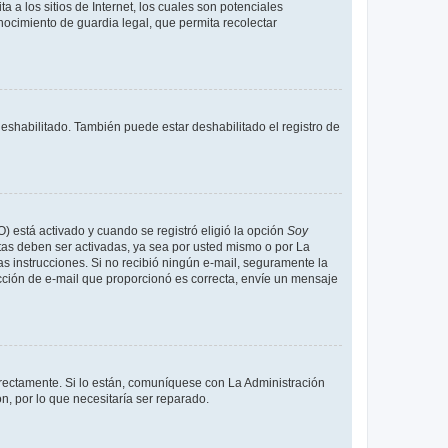
a los sitios de Internet, los cuales son potenciales
onocimiento de guardia legal, que permita recolectar
deshabilitado. También puede estar deshabilitado el registro de
O) está activado y cuando se registró eligió la opción
Soy
tas deben ser activadas, ya sea por usted mismo o por La
 las instrucciones. Si no recibió ningún e-mail, seguramente la
rección de e-mail que proporcionó es correcta, envíe un mensaje
rrectamente. Si lo están, comuníquese con La Administración
n, por lo que necesitaría ser reparado.