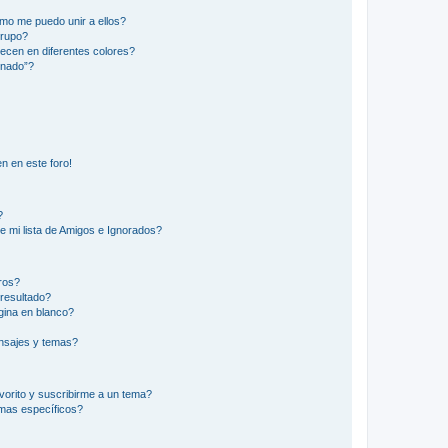
mo me puedo unir a ellos?
Grupo?
ecen en diferentes colores?
inado”?
n en este foro!
?
e mi lista de Amigos e Ignorados?
ros?
resultado?
ina en blanco?
nsajes y temas?
vorito y suscribirme a un tema?
emas específicos?