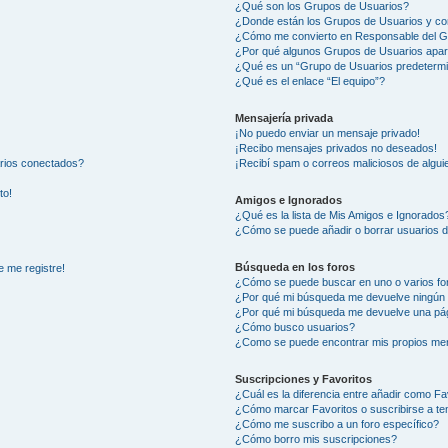
¿Qué son los Grupos de Usuarios?
¿Donde están los Grupos de Usuarios y co
¿Cómo me convierto en Responsable del 
¿Por qué algunos Grupos de Usuarios apar
¿Qué es un “Grupo de Usuarios predeterm
¿Qué es el enlace “El equipo”?
Mensajería privada
¡No puedo enviar un mensaje privado!
¡Recibo mensajes privados no deseados!
arios conectados?
¡Recibí spam o correos maliciosos de alguie
to!
Amigos e Ignorados
¿Qué es la lista de Mis Amigos e Ignorados
¿Cómo se puede añadir o borrar usuarios d
Búsqueda en los foros
e me registre!
¿Cómo se puede buscar en uno o varios fo
¿Por qué mi búsqueda me devuelve ningún 
¿Por qué mi búsqueda me devuelve una pág
¿Cómo busco usuarios?
¿Como se puede encontrar mis propios me
Suscripciones y Favoritos
¿Cuál es la diferencia entre añadir como Fa
¿Cómo marcar Favoritos o suscribirse a t
¿Cómo me suscribo a un foro específico?
¿Cómo borro mis suscripciones?