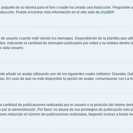
 paquete de su idioma para el foro o nadie ha creado una traducción. Pregúntele a
 traducción. Puede encontrar más información en el sitio web de
phpBB
®
suario cuando esté viendo los mensajes. Dependiendo de la plantilla que utilice
ntos, indicando la cantidad de mensajes publicados por usted o su estatus dentro
a cada usuario.
ede añadir un avatar utilizando uno de los siguientes cuatro métodos: Gravatar, Ga
s. En caso de que no este disponible la opción de avatar, comuníquese con La Ad
cantidad de publicaciones realizadas por el usuario o la posición del mismo dentr
r la administración. Por favor, no abuse de sus privilegios de publicación solo p
ores reducirán el número de publicaciones realizadas, llegando incluso a tomar me