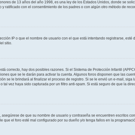
res de 13 años del año 1998, es una ley de los Estados Unidos, donde se solicita 
to y ratificado con el consentimiento de los padres o con algún otro método de rec
ección IP o que el nombre de usuario con el que está intentando registrarse, esté 
l sitio.
stá correcto, hay dos posibles razones. Si el Sistema de Protección Infantil (APPC
iones que se le darán para activar la cuenta. Algunos foros disponen que las cuen
ón se le brindará al finalizar el proceso de registro. Si se le envió un e-mail, siga
o tal vez haya sido capturada por un filtro anti-spam. Si está seguro de que la di
o, asegúrese de que su nombre de usuario y contraseña se encuentren escritos co
 que el foro esté mal configurado por su dueño y/o tenga fallos en la programació