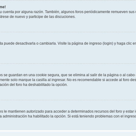
rme!
su cuenta por alguna razón. También, algunos foros periódicamente remueven sus 
strese de nuevo y participe de las discuciones.
 puede desactivarla o cambiarla. Visite la página de ingreso (login) y haga clic 
os se guardan en una cookie segura, que se elimina al salir de la página o al cab
ente solo marque la casilla al ingresar. No es recomendable si accede al foro des
tración del foro ha deshabilitado la opción.
les le mantienen autorizado para acceder a determinados recursos del foro y estar
 la administración ha habilitado la opción. Si está teniendo problemas con el ingres