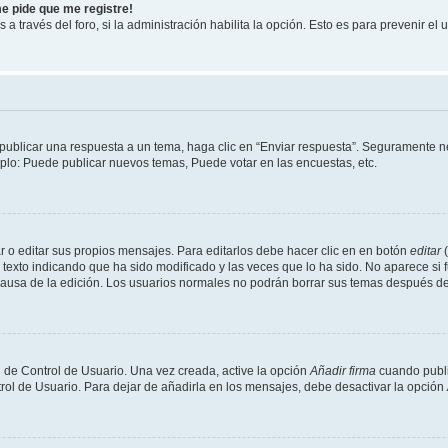
me pide que me registre!
 a través del foro, si la administración habilita la opción. Esto es para prevenir e
publicar una respuesta a un tema, haga clic en “Enviar respuesta”. Seguramente ne
mplo: Puede publicar nuevos temas, Puede votar en las encuestas, etc.
 o editar sus propios mensajes. Para editarlos debe hacer clic en en botón
editar
(
texto indicando que ha sido modificado y las veces que lo ha sido. No aparece si 
a causa de la edición. Los usuarios normales no podrán borrar sus temas después 
 de Control de Usuario. Una vez creada, active la opción
Añadir firma
cuando publi
trol de Usuario. Para dejar de añadirla en los mensajes, debe desactivar la opción